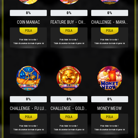
0%
0%
0%
COIN MANIAC
FEATURE BUY・CHRISTMAS EXPRESS
CHALLENGE・MAYAN CALENDAR
Pola tidak tersedia !
Pola tidak tersedia !
Pola tidak tersedia !
Tidak disarankan bermain di game ini
Tidak disarankan bermain di game ini
Tidak disarankan bermain di game ini
0%
0%
0%
CHALLENGE・FU LU SHOU XI
CHALLENGE・GOLDEN PIG
MONEY MEOW
Pola tidak tersedia !
Pola tidak tersedia !
Pola tidak tersedia !
Tidak disarankan bermain di game ini
Tidak disarankan bermain di game ini
Tidak disarankan bermain di game ini