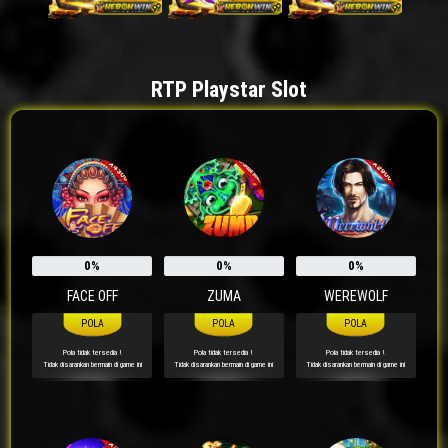
RTP Playstar Slot
0%
0%
0%
FACE OFF
ZUMA
WEREWOLF
Pola tidak tersedia !
Pola tidak tersedia !
Pola tidak tersedia !
Tidak disarankan bermain di game ini
Tidak disarankan bermain di game ini
Tidak disarankan bermain di game ini