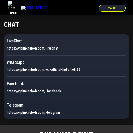
MASUK
CHAT
LiveChat
https://viplinkheboh.com/-livechat
Whatsapp
https://viplinkheboh.com/wa-official-hebohwin99
Facebook
https://viplinkheboh.com/-facebook
Telegram
https://viplinkheboh.com/-telegram