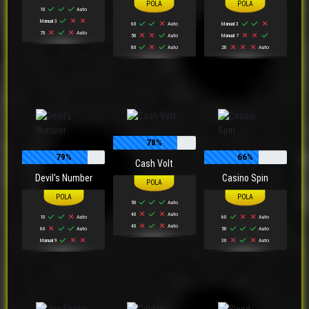
10
Auto
Manual 3
60
Auto
Manual 3
70
Auto
50
Auto
Manual 7
80
Auto
20
Auto
78%
79%
66%
Cash Volt
Devil's Number
Casino Spin
50
Auto
40
Auto
10
Auto
60
Auto
40
Auto
60
Auto
50
Auto
Manual 9
30
Auto