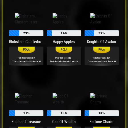
29%
14%
29%
Blobsters Clusterbuster
Happy Apples
Knights Of Avalon
Pola tidak tersedia !
Pola tidak tersedia !
Pola tidak tersedia !
Tidak disarankan bermain di game ini
Tidak disarankan bermain di game ini
Tidak disarankan bermain di game ini
17%
13%
13%
Elephant Treasure
God Of Wealth
Fortune Charm