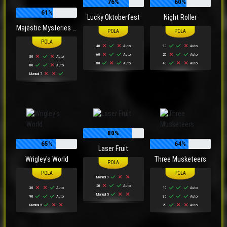
76%
60%
61%
Lucky Oktoberfest
Night Roller
Majestic Mysteries Power Reel
40
Auto
90
Auto
60
Auto
20
Auto
80
Auto
80
Auto
40
Auto
80
Auto
Manual 7
80%
65%
64%
Laser Fruit
Wrigley's World
Three Musketeers
Manual 9
20
Auto
30
Auto
10
Auto
Manual 5
90
Auto
90
Auto
Manual 5
20
Auto