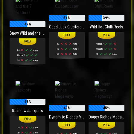
51%
39%
49%
Good Luck Clusterbuster
Wild Hot Chilli Reels
Snow Wild and the 7 Features
10
Auto
Manual 7
70
Auto
Manual 3
80
Auto
60
Auto
40
Auto
Manual 3
30
Auto
48%
49%
45%
Rainbow Jackpots
Dynamite Riches Megaways
Doggy Riches Megaways
10
Auto
20
Auto
20
Auto
60
Auto