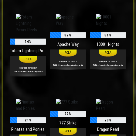
32%
31%
14%
Apache Way
10001 Nights
Totem Lightning Power Reels
Pola tidak tersedia !
Pola tidak tersedia !
Tidak disarankan bermain di game ini
Tidak disarankan bermain di game ini
Pola tidak tersedia !
Tidak disarankan bermain di game ini
22%
21%
20%
777 Strike
Pinatas and Ponies
Dragon Pearl