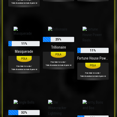
Tidak disarankan bermain di game ini
25%
11%
Trillionaire
11%
Masquerade
Fortune House Power Reels
Pola tidak tersedia !
Tidak disarankan bermain di game ini
Pola tidak tersedia !
Tidak disarankan bermain di game ini
Pola tidak tersedia !
Tidak disarankan bermain di game ini
32%