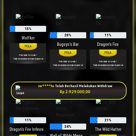
15%
20%
11%
Wolfkin
Bugsys's Bar
Dragon's Fire
Pola tidak tersedia !
Tidak disarankan bermain di game ini
Pola tidak tersedia !
Pola tidak tersedia !
Tidak disarankan bermain di game ini
Tidak disarankan bermain di game ini
11%
21%
34%
Dragon's Fire Infinireels
The Wild Hatter
Well of Wilds Megaways