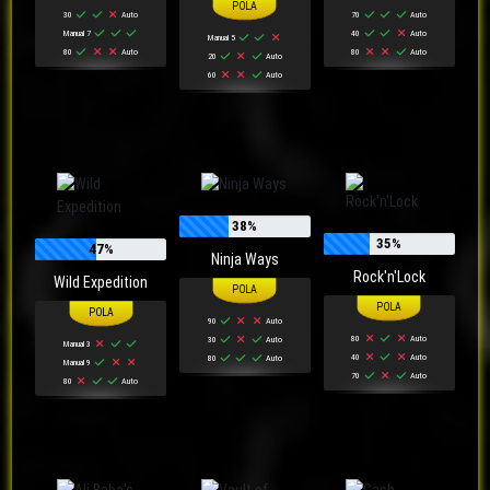
30
Auto
70
Auto
Manual 7
40
Auto
Manual 5
80
Auto
80
Auto
20
Auto
60
Auto
38%
35%
47%
Ninja Ways
Rock'n'Lock
Wild Expedition
90
Auto
80
Auto
30
Auto
Manual 3
40
Auto
80
Auto
Manual 9
70
Auto
80
Auto