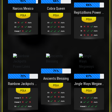
93%
66%
86%
Narcos Mexico
Cobra Queen
Reptizillions Power Reels
30
Auto
80
Auto
50
Auto
80
Auto
30
Auto
70
Auto
Manual 7
40
Auto
40
Auto
71%
72%
87%
Ancients Blessing
Rainbow Jackpots Power Lines
Jingle Ways Megaways
80
Auto
80
Auto
Manual 5
10
Auto
70
Auto
Manual 5
20
Auto
80
Auto
Manual 3