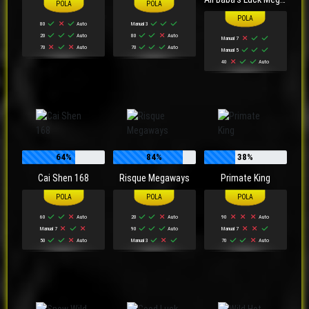
80
Auto
Manual 3
20
Auto
80
Auto
Manual 7
70
Auto
70
Auto
Manual 5
40
Auto
64%
84%
38%
Cai Shen 168
Risque Megaways
Primate King
60
Auto
20
Auto
90
Auto
Manual 7
90
Auto
Manual 7
50
Auto
Manual 3
70
Auto