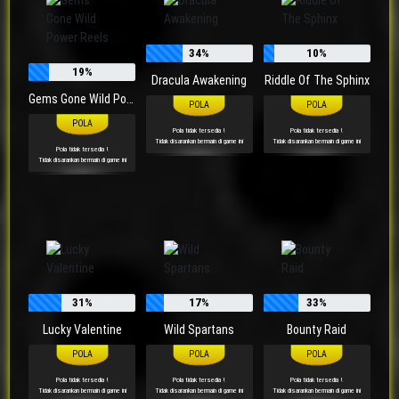
34%
10%
19%
Dracula Awakening
Riddle Of The Sphinx
Gems Gone Wild Power Reels
Pola tidak tersedia !
Pola tidak tersedia !
Tidak disarankan bermain di game ini
Tidak disarankan bermain di game ini
Pola tidak tersedia !
Tidak disarankan bermain di game ini
31%
17%
33%
Lucky Valentine
Wild Spartans
Bounty Raid
Pola tidak tersedia !
Pola tidak tersedia !
Pola tidak tersedia !
Tidak disarankan bermain di game ini
Tidak disarankan bermain di game ini
Tidak disarankan bermain di game ini