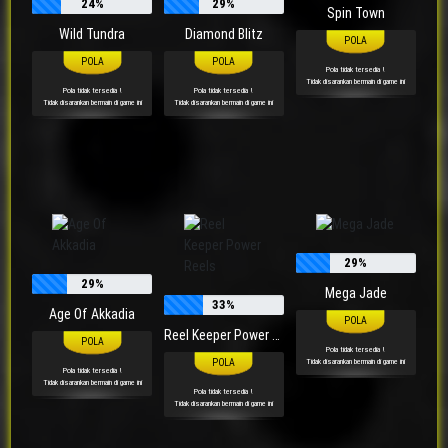
24%
29%
Spin Town
Wild Tundra
Diamond Blitz
Pola tidak tersedia !
Tidak disarankan bermain di game ini
Pola tidak tersedia !
Pola tidak tersedia !
Tidak disarankan bermain di game ini
Tidak disarankan bermain di game ini
29%
29%
Mega Jade
33%
Age Of Akkadia
Reel Keeper Power Reels
Pola tidak tersedia !
Tidak disarankan bermain di game ini
Pola tidak tersedia !
Tidak disarankan bermain di game ini
Pola tidak tersedia !
Tidak disarankan bermain di game ini