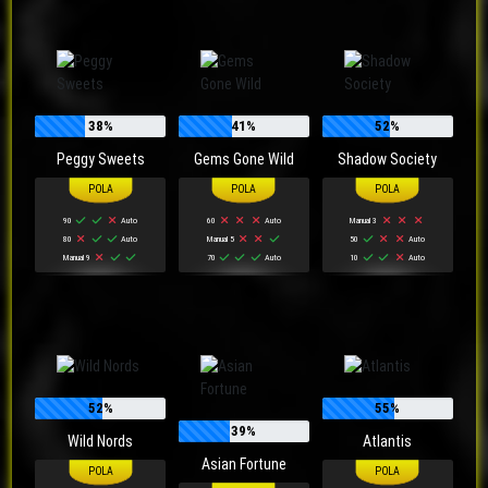
38%
41%
52%
Peggy Sweets
Gems Gone Wild
Shadow Society
90
Auto
60
Auto
Manual 3
80
Auto
Manual 5
50
Auto
Manual 9
70
Auto
10
Auto
52%
55%
39%
Wild Nords
Atlantis
Asian Fortune