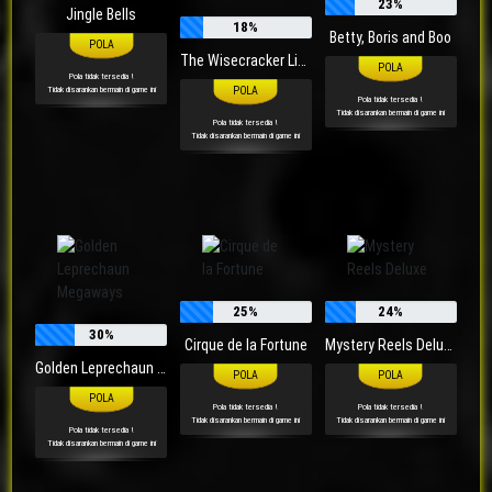
23%
Jingle Bells
18%
Betty, Boris and Boo
The Wisecracker Lightning
Pola tidak tersedia !
Tidak disarankan bermain di game ini
Pola tidak tersedia !
Tidak disarankan bermain di game ini
Pola tidak tersedia !
Tidak disarankan bermain di game ini
25%
24%
30%
Cirque de la Fortune
Mystery Reels Deluxe
Golden Leprechaun Megaways
Pola tidak tersedia !
Pola tidak tersedia !
Tidak disarankan bermain di game ini
Tidak disarankan bermain di game ini
Pola tidak tersedia !
Tidak disarankan bermain di game ini