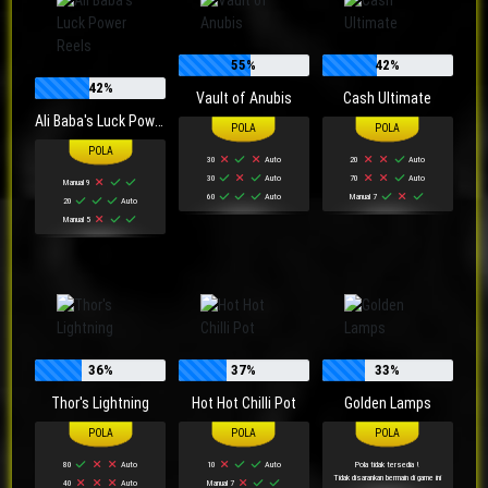
55%
42%
42%
Vault of Anubis
Cash Ultimate
Ali Baba's Luck Power Reels
30
Auto
20
Auto
30
Auto
70
Auto
Manual 9
60
Auto
Manual 7
20
Auto
Manual 5
36%
37%
33%
Thor's Lightning
Hot Hot Chilli Pot
Golden Lamps
80
Auto
10
Auto
Pola tidak tersedia !
Tidak disarankan bermain di game ini
40
Auto
Manual 7