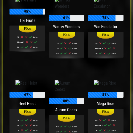
95%
61%
78%
Tiki Fruits
Winter Wonders
Win Escalator
20
Auto
Manual 9
10
Auto
30
Auto
80
Auto
70
Auto
Manual 5
80
Auto
20
Auto
67%
81%
80%
Reel Heist
Mega Rise
Aurum Codex
20
Auto
80
Auto
30
Auto
Manual 7
60
Auto
10
Auto
50
Auto
30
Auto