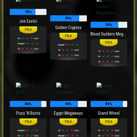
70%
79%
Joe Exotic
76%
Golden Cryptex
Blood Suckers Megaways
60
Auto
Manual 7
Manual 7
90
Auto
50
Auto
10
Auto
50
Auto
80
Auto
20
Auto
86%
76%
89%
Puss 'N Boots
Egypt Megaways
Grand Wheel
Manual 5
20
Auto
80
Auto
90
Auto
Manual 5
80
Auto