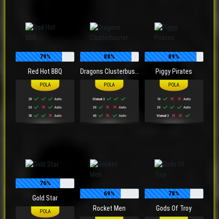
79%
88%
89%
Red Hot BBQ
Dragons Clusterbuster
Piggy Pirates
20
Auto
Manual 3
10
Auto
30
Auto
30
Auto
30
Auto
50
Auto
40
Auto
Manual 3
76%
69%
78%
Gold Star
Rocket Men
Gods Of Troy