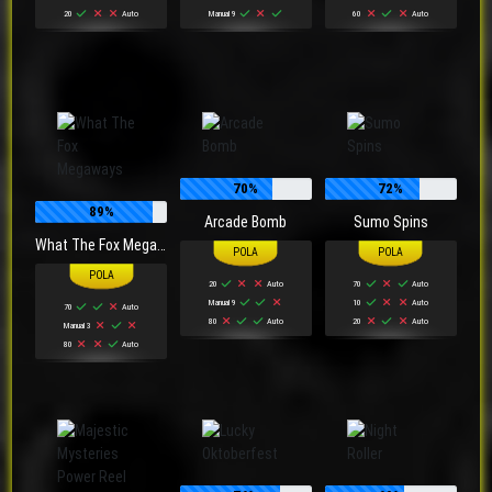
20
Auto
Manual 9
60
Auto
70%
72%
89%
Arcade Bomb
Sumo Spins
What The Fox Megaways
20
Auto
70
Auto
Manual 9
10
Auto
70
Auto
80
Auto
20
Auto
Manual 3
80
Auto