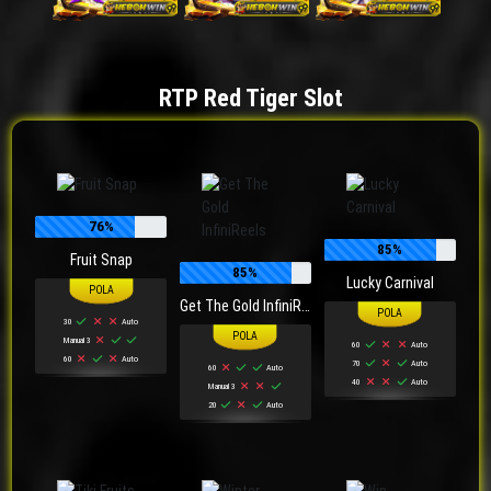
RTP Red Tiger Slot
76%
85%
Fruit Snap
85%
Lucky Carnival
Get The Gold InfiniReels
30
Auto
Manual 3
60
Auto
60
Auto
70
Auto
60
Auto
40
Auto
Manual 3
20
Auto