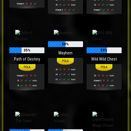
Manual 3
50
Auto
10
Auto
Manual 5
Manual 7
50%
35%
59%
Mayhem
Path of Destiny
Wild Wild Chest
20
Auto
40
Auto
Manual 5
20
Auto
30
Auto
10
Auto
Manual 5
70
Auto
90
Auto