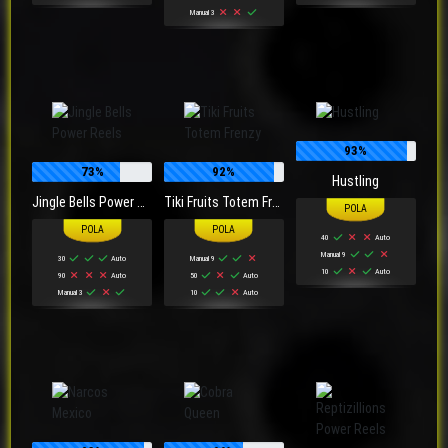
Manual 3
93%
73%
92%
Hustling
Jingle Bells Power Reels
Tiki Fruits Totem Frenzy
40
Auto
Manual 9
30
Auto
Manual 9
10
Auto
90
Auto
50
Auto
Manual 3
10
Auto