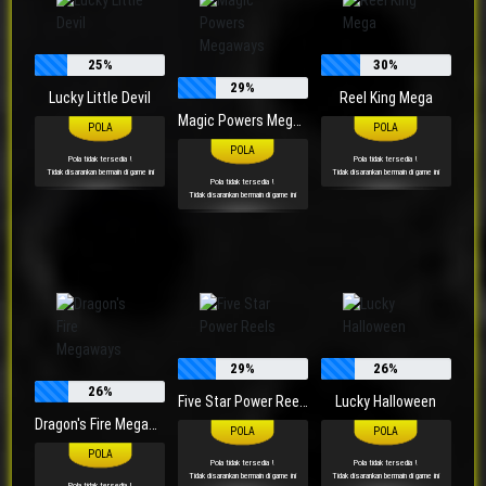
25%
30%
29%
Lucky Little Devil
Reel King Mega
Magic Powers Megaways
Pola tidak tersedia !
Pola tidak tersedia !
Tidak disarankan bermain di game ini
Tidak disarankan bermain di game ini
Pola tidak tersedia !
Tidak disarankan bermain di game ini
29%
26%
26%
Five Star Power Reels
Lucky Halloween
Dragon's Fire Megaways
Pola tidak tersedia !
Pola tidak tersedia !
Tidak disarankan bermain di game ini
Tidak disarankan bermain di game ini
Pola tidak tersedia !