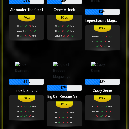
59%
43%
Alexander The Great
Cyber Attack
53%
Leprechauns Magic Power Reels
80
Auto
70
Auto
Manual 3
10
Auto
30
Auto
Manual 9
Manual 3
80
Auto
10
Auto
56%
42%
57%
Blue Diamond
Crazy Genie
Big Cat Rescue Megaways
60
Auto
60
Auto
30
Auto
Manual 9
30
Auto
90
Auto
10
Auto
90
Auto
60
Auto