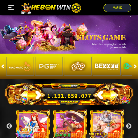
MASUK
1.131.895.006