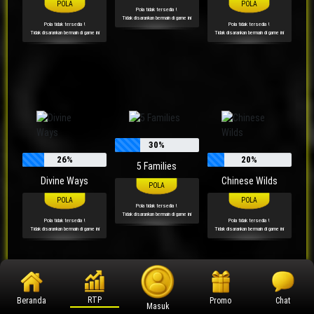
Pola tidak tersedia !
Tidak disarankan bermain di game ini
Pola tidak tersedia !
Pola tidak tersedia !
Tidak disarankan bermain di game ini
Tidak disarankan bermain di game ini
30%
26%
20%
5 Families
Divine Ways
Chinese Wilds
Pola tidak tersedia !
Tidak disarankan bermain di game ini
Pola tidak tersedia !
Pola tidak tersedia !
Tidak disarankan bermain di game ini
Tidak disarankan bermain di game ini
RTP
Beranda
Promo
Chat
Masuk