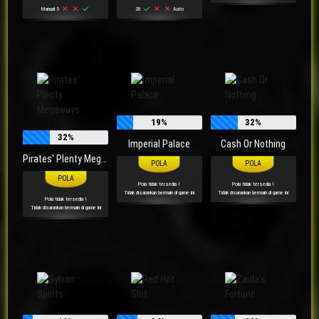
Manual 5
20
Auto
19%
32%
32%
Imperial Palace
Cash Or Nothing
Pirates' Plenty Megaways
Pola tidak tersedia !
Pola tidak tersedia !
Tidak disarankan bermain di game ini
Tidak disarankan bermain di game ini
Pola tidak tersedia !
Tidak disarankan bermain di game ini