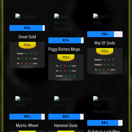
94%
76%
Great Gold
93%
War Of Gods
Piggy Riches Megaways
Manual 7
10
Auto
Manual 9
80
Auto
Manual 9
90
Auto
10
Auto
30
Auto
Manual 9
90%
90%
88%
Mystic Wheel
Hammer Gods
Ali Baba's Luck Megaways