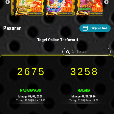
Pasaran
Tampilan WAP
Togel Online Terfavorit
2
6
7
5
3
2
5
8
MADAGASCAR
MALAKA
Minggu 09/08/2026
Minggu 09/08/2026
Tutup: 13:50 | Buka: 14:00
Tutup: 12:50 | Buka: 13:00