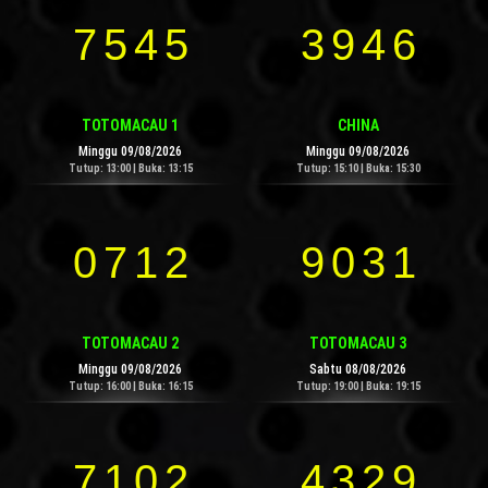
7
5
4
5
3
9
4
6
TOTOMACAU 1
CHINA
Minggu 09/08/2026
Minggu 09/08/2026
Tutup: 13:00 | Buka: 13:15
Tutup: 15:10 | Buka: 15:30
0
7
1
2
9
0
3
1
TOTOMACAU 2
TOTOMACAU 3
Minggu 09/08/2026
Sabtu 08/08/2026
Tutup: 16:00 | Buka: 16:15
Tutup: 19:00 | Buka: 19:15
7
1
0
2
4
3
2
9