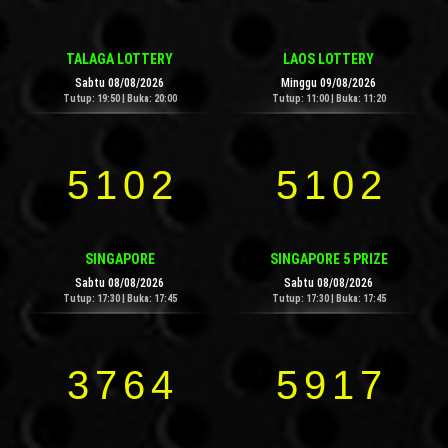
TALAGA LOTTERY
LAOS LOTTERY
Sabtu 08/08/2026
Minggu 09/08/2026
Tutup: 19:50 | Buka: 20:00
Tutup: 11:00 | Buka: 11:20
5
1
0
2
5
1
0
2
SINGAPORE
SINGAPORE 5 PRIZE
Sabtu 08/08/2026
Sabtu 08/08/2026
Tutup: 17:30 | Buka: 17:45
Tutup: 17:30 | Buka: 17:45
3
7
6
4
5
9
1
7