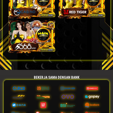
BEKERJA SAMA DENGAN BANK