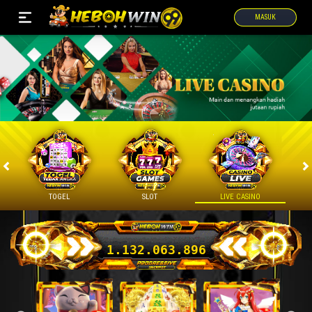
MASUK
TOGEL
SLOT
LIVE CASINO
1.132.064.715