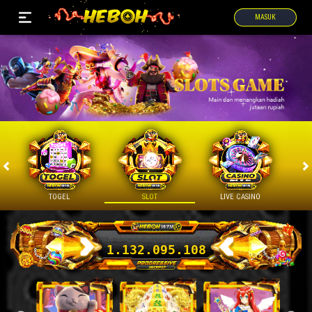
MASUK
TOGEL
SLOT
LIVE CASINO
1.132.115.553