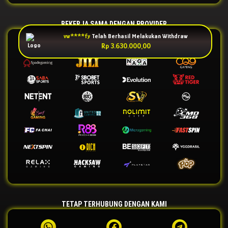
BEKERJA SAMA DENGAN PROVIDER
vw****fy
Telah Berhasil Melakukan Withdraw
Rp 3.630.000,00
TETAP TERHUBUNG DENGAN KAMI