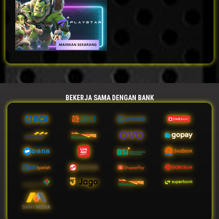
BEKERJA SAMA DENGAN BANK