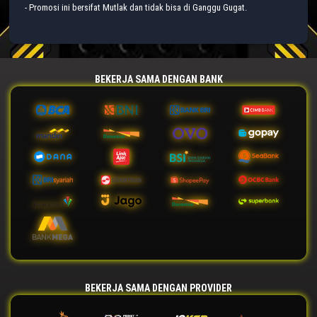
- Promosi ini bersifat Mutlak dan tidak bisa di Ganggu Gugat.
BEKERJA SAMA DENGAN BANK
BEKERJA SAMA DENGAN PROVIDER