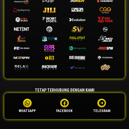
TETAP TERHUBUNG DENGAN KAMI
WHATSAPP
FACEBOOK
TELEGRAM