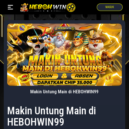
MASUK
Makin Untung Main di HEBOHWIN99
Makin Untung Main di
HEBOHWIN99