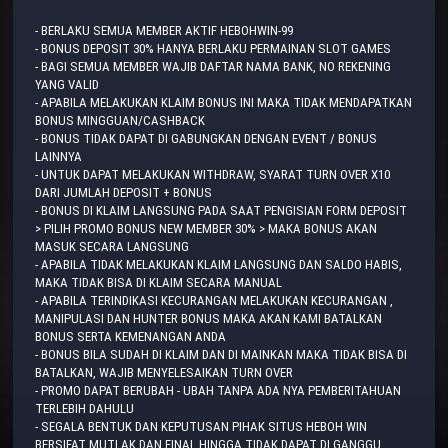
- BERLAKU SEMUA MEMBER AKTIF HEBOHWIN-99
- BONUS DEPOSIT 30% HANYA BERLAKU PERMAINAN SLOT GAMES
- BAGI SEMUA MEMBER WAJIB DAFTAR NAMA BANK, NO REKENING
YANG VALID
- APABILA MELAKUKAN KLAIM BONUS INI MAKA TIDAK MENDAPATKAN
BONUS MINGGUAN/CASHBACK
- BONUS TIDAK DAPAT DI GABUNGKAN DENGAN EVENT / BONUS
LAINNYA
- UNTUK DAPAT MELAKUKAN WITHDRAW, SYARAT TURN OVER X10
DARI JUMLAH DEPOSIT + BONUS
- BONUS DI KLAIM LANGSUNG PADA SAAT PENGISIAN FORM DEPOSIT
> PILIH PROMO BONUS NEW MEMBER 30% > MAKA BONUS AKAN
MASUK SECARA LANGSUNG
- APABILA TIDAK MELAKUKAN KLAIM LANGSUNG DAN SALDO HABIS,
MAKA TIDAK BISA DI KLAIM SECARA MANUAL
- APABILA TERINDIKASI KECURANGAN MELAKUKAN KECURANGAN ,
MANIPULASI DAN HUNTER BONUS MAKA AKAN KAMI BATALKAN
BONUS SERTA KEMENANGAN ANDA
- BONUS BILA SUDAH DI KLAIM DAN DI MAINKAN MAKA TIDAK BISA DI
BATALKAN, WAJIB MENYELESAIKAN TURN OVER
- PROMO DAPAT BERUBAH - UBAH TANPA ADA NYA PEMBERITAHUAN
TERLEBIH DAHULU
- SEGALA BENTUK DAN KEPUTUSAN PIHAK SITUS HEBOH WIN
BERSIFAT MUTLAK DAN FINAL HINGGA TIDAK DAPAT DI GANGGU