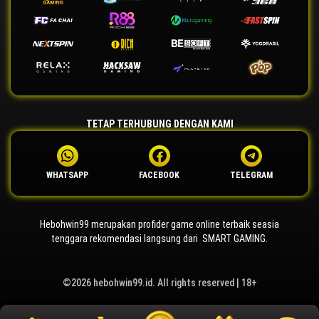
TETAP TERHUBUNG DENGAN KAMI
WHATSAPP
FACEBOOK
TELEGRAM
Hebohwin99 merupakan profider game online terbaik seasia
tenggara rekomendasi langsung dari SMART GAMING.
©2026 hebohwin99.id. All rights reserved | 18+