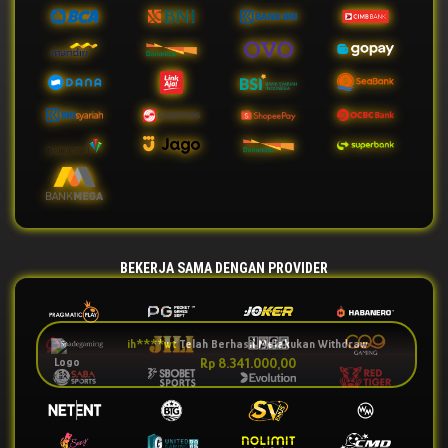
BEKERJA SAMA DENGAN PROVIDER