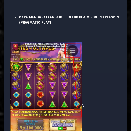
CARA MENDAPATKAN BUKTI UNTUK KLAIM BONUS FREESPIN
(PRAGMATIC PLAY)
\