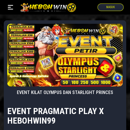
MASUK
EVENT KILAT OLYMPUS DAN STARLIGHT PRINCES
EVENT PRAGMATIC PLAY X
HEBOHWIN99