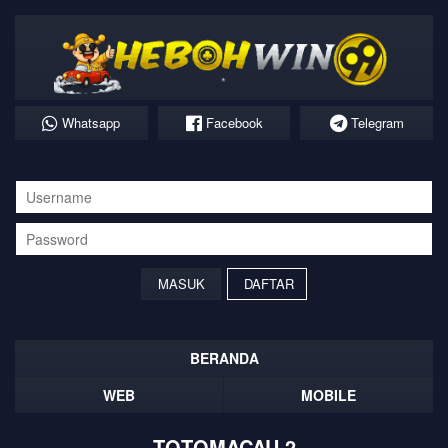
Whatsapp
Facebook
Telegram
DAFTAR
BERANDA
WEB
MOBILE
TOTOMACAU 2