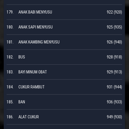
179.
ANAK BABI MENYUSU
922 (920)
180.
ANAK SAPI MENYUSU
925 (935)
181.
ANAK KAMBING MENYUSU
926 (940)
182.
BUS
928 (918)
183.
BAYI MINUM OBAT
929 (913)
184.
CUKUR RAMBUT
931 (944)
185.
BAN
936 (933)
186.
ALAT CUKUR
949 (930)