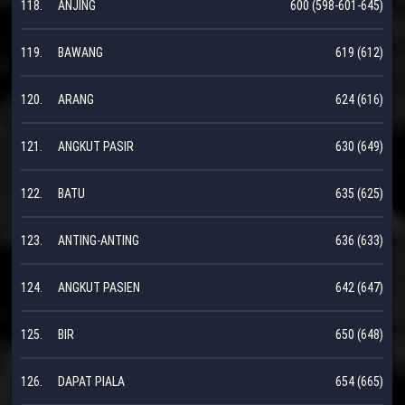
118.
ANJING
600 (598-601-645)
119.
BAWANG
619 (612)
120.
ARANG
624 (616)
121.
ANGKUT PASIR
630 (649)
122.
BATU
635 (625)
123.
ANTING-ANTING
636 (633)
124.
ANGKUT PASIEN
642 (647)
125.
BIR
650 (648)
126.
DAPAT PIALA
654 (665)