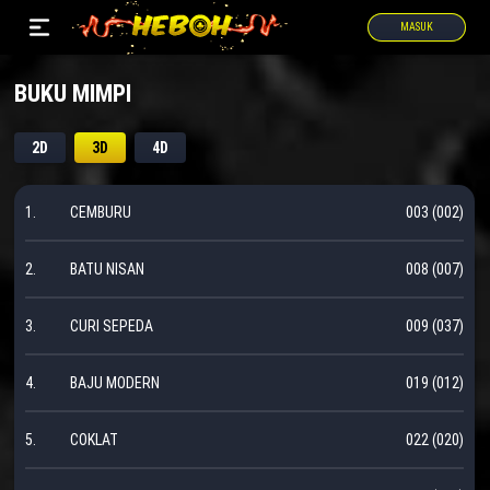
MASUK
BUKU MIMPI
2D
3D
4D
1.
CEMBURU
003 (002)
2.
BATU NISAN
008 (007)
3.
CURI SEPEDA
009 (037)
4.
BAJU MODERN
019 (012)
5.
COKLAT
022 (020)