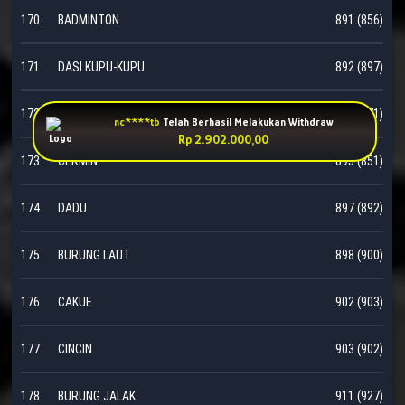
170.
BADMINTON
891 (856)
171.
DASI KUPU-KUPU
892 (897)
172.
DASI
893 (871)
nc****tb
Telah Berhasil Melakukan Withdraw
Rp 2.902.000,00
173.
CERMIN
895 (851)
174.
DADU
897 (892)
175.
BURUNG LAUT
898 (900)
176.
CAKUE
902 (903)
177.
CINCIN
903 (902)
178.
BURUNG JALAK
911 (927)