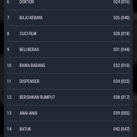
6.
DOKTOR
024 (016)
7.
BAJU KEBAYA
026 (040)
8.
CUCI FILM
028 (018)
9.
BELI BERAS
031 (044)
10.
BAWA BARANG
032 (010)
11.
DISPENSER
034 (023)
12.
BERSIHKAN RUMPUT
038 (017)
13.
ANAI-ANAI
039 (005)
14.
BATUK
042 (047)