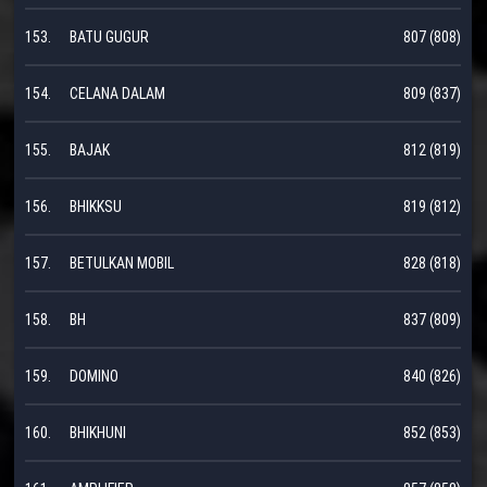
153.
BATU GUGUR
807 (808)
154.
CELANA DALAM
809 (837)
155.
BAJAK
812 (819)
156.
BHIKKSU
819 (812)
157.
BETULKAN MOBIL
828 (818)
158.
BH
837 (809)
159.
DOMINO
840 (826)
160.
BHIKHUNI
852 (853)