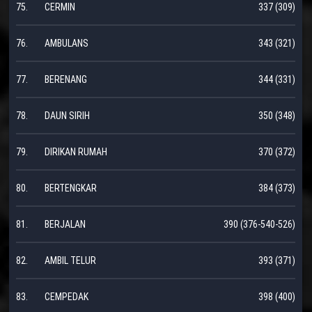
75.
CERMIN
337 (309)
76.
AMBULANS
343 (321)
77.
BERENANG
344 (331)
78.
DAUN SIRIH
350 (348)
79.
DIRIKAN RUMAH
370 (372)
80.
BERTENGKAR
384 (373)
81.
BERJALAN
390 (376-540-526)
82.
AMBIL TELUR
393 (371)
83.
CEMPEDAK
398 (400)