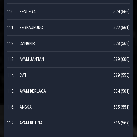
110.
BENDERA
574 (566)
111.
BERKAUBUNG
577 (561)
112.
CANGKIR
578 (568)
113.
AYAM JANTAN
589 (600)
114.
CAT
589 (555)
115.
AYAM BERLAGA
594 (581)
116.
ANGSA
595 (551)
117.
AYAM BETINA
596 (564)