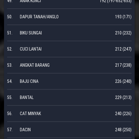
49.
ANAK KUNCI
192 (197-652-653)
50.
DAPUR TANAH/ANGLO
193 (171)
51.
BIKU SUNGAI
210 (232)
52.
CUCI LANTAI
212 (247)
53.
ANGKAT BARANG
217 (238)
54.
BAJU CINA
226 (240)
55.
BANTAL
229 (213)
56.
CAT MINYAK
240 (226)
57.
DACIN
248 (250)