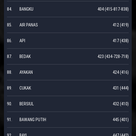
84.
BANGKU
404 (415-817-838)
85.
AIR PANAS
412 (419)
86.
API
417 (438)
87.
BEDAK
423 (434-728-718)
88.
AYAKAN
424 (416)
89.
CUKAK
431 (444)
90.
BERSIUL
432 (410)
91.
BAWANG PUTIH
445 (401)
92.
BAYI
447 (442)