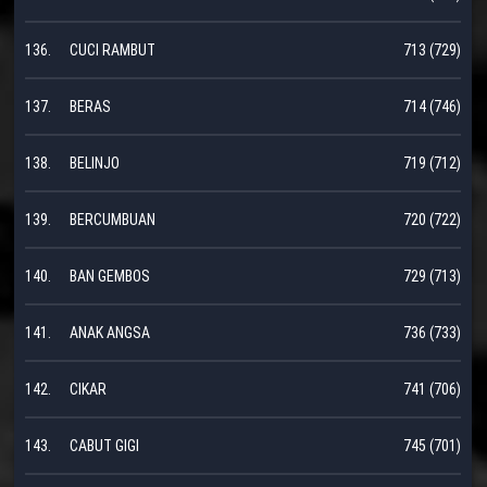
136.
CUCI RAMBUT
713 (729)
137.
BERAS
714 (746)
138.
BELINJO
719 (712)
139.
BERCUMBUAN
720 (722)
140.
BAN GEMBOS
729 (713)
141.
ANAK ANGSA
736 (733)
142.
CIKAR
741 (706)
143.
CABUT GIGI
745 (701)