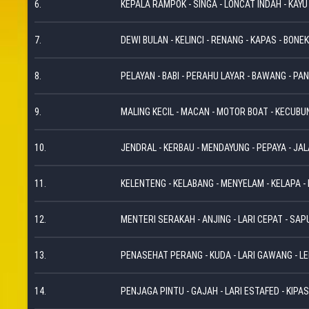
6.
KEPALA RAMPOK - SINGA - LONCAT INDAH - KAYU
7.
DEWI BULAN - KELINCI - RENANG - KAPAS - BONEK
8.
PELAYAN - BABI - PERAHU LAYAR - BAWANG - PAN
9.
MALING KECIL - MACAN - MOTOR BOAT - KECUBUN
10.
JENDRAL - KERBAU - MENDAYUNG - PEPAYA - JAL
11.
KELENTENG - KELABANG - MENYELAM - KELAPA - 
12.
MENTERI SERAKAH - ANJING - LARI CEPAT - SAPU
13.
PENASEHAT PERANG - KUDA - LARI GAWANG - LE
14.
PENJAGA PINTU - GAJAH - LARI ESTAFED - KIPAS