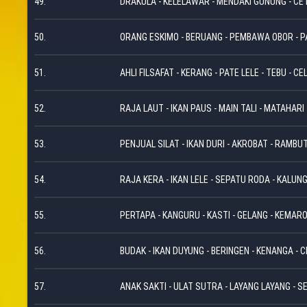
49.
DRAKULA - KELELAWAR - MENDAKI GUNUNG - CET
50.
ORANG ESKIMO - BERUANG - PEMBAWA OBOR - P
51.
AHLI FILSAFAT - KERANG - PATE LELE - TEBU - C
52.
RAJA LAUT - IKAN PAUS - MAIN TALI - MATAHAR
53.
PENJUAL SILAT - IKAN DURI - AKROBAT - RAMBUT
54.
RAJA KERA - IKAN LELE - SEPATU RODA - KALUN
55.
PERTAPA - KANGURU - KASTI - GELANG - KEMAR
56.
BUDAK - IKAN DUYUNG - BERINGEN - KENANGA - C
57.
ANAK SAKTI - ULAT SUTRA - LAYANG LAYANG - 