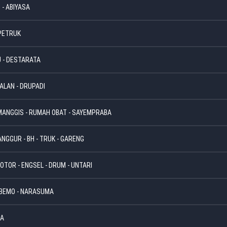
 - ABIYASA
 PETRUK
U - DESTARATA
JALAN - DRUPADI
MANGGIS - RUMAH OBAT - SAYEMPRABA
ANGGUR - BH - TRUK - GARENG
TOR - ENGSEL - DRUM - UNTARI
- BEMO - NARASUMA
RA