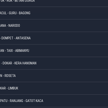
OK - ROK - BETARI DURGA
ACUL - GURU - BAGONG
ELANA - NARODO
I - DOMPET - ANTASENA
AN - TAXI - ABIMANYU
G - DOKAR - KERA HANOMAN
ON - RDSETA
IKAR - LIMBUK
SEPATU - RANJANG - GATOT KACA